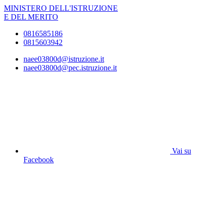
MINISTERO DELL'ISTRUZIONE
E DEL MERITO
0816585186
0815603942
naee03800d@istruzione.it
naee03800d@pec.istruzione.it
Vai su
Facebook